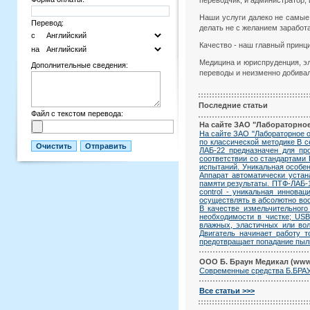
переводчик, и администратор, 
Наши услуги далеко не самые 
Перевод:
делать не с желанием заработа
с
Качество - наш главный принц
на
Медицина и юриспруденция, эл
Дополнительные сведения:
переводы и неизменно добивал
Последние статьи
Файл с текстом перевода:
На сайте ЗАО "Лабораторное
На сайте ЗАО "Лабораторное о
по классической методике В 
ЛАБ-22 предназначен для пр
соответствии со стандартами 
испытаний. Уникальная особе
Аппарат автоматически устан
памяти результаты. ПТФ-ЛАБ-
control - уникальная иннов
осуществлять в абсолютно восп
В качестве измельчительного
необходимости в чистке; USB
влажных, эластичных или вол
Двигатель начинает работу 
предотвращает попадание пыли
ООО Б. Браун Медикал (www
Современные средства Б.БР
Все статьи >>>