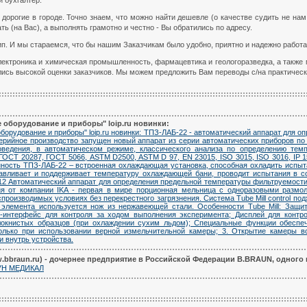
и бухгалтер.
дорогие в городе. Точно знаем, что можно найти дешевле (о качестве судить не нам
ть (на Вас), а выполнять грамотно и честно - Вы обратились по адресу.
ип. И мы стараемся, что бы нашим Заказчикам было удобно, приятно и надежно работа
ектроника и химическая промышленность, фармацевтика и геологоразведка, а также 
ись высокой оценки заказчиков. Мы можем предложить Вам переводы с/на практичес
 оборудование и приборы" loip.ru новинки:
борудование и приборы" loip.ru новинки: ТПЗ-ЛАБ-22 - автоматический аппарат для 
серийное производство запущен новый аппарат из серии автоматических приборов п
оведения, в автоматическом режиме, классического анализа по определению темп
ГОСТ 20287, ГОСТ 5066, ASTM D2500, ASTM D 97, EN 23015, ISO 3015, ISO 3016, IP 1
нность ТПЗ-ЛАБ-22 – встроенная охлаждающая установка, способная охладить испыт
авливает и поддерживает температуру охлаждающей бани, проводит испытания в со
12 Автоматический аппарат для определения предельной температуры фильтруемости
ация от компании IKA - первая в мире порционная мельница с одноразовыми разм
роизводимых условиях без перекрестного загрязнения. Система Tube Mill control под
 элемента используется нож из нержавеющей стали. Особенности Tube Mill: Защи
-интерфейс для контроля за ходом выполнения эксперимента; Дисплей для контр
окнистых образцов (при охлаждении сухим льдом); Специальные функции обеспечи
только при использовании верной измельчительной камеры; 3. Открытие камеры в
 внутрь устройства.
.bbraun.ru) - дочернее предприятие в Российской Федерации B.BRAUN, одного
АУН МЕДИКАЛ