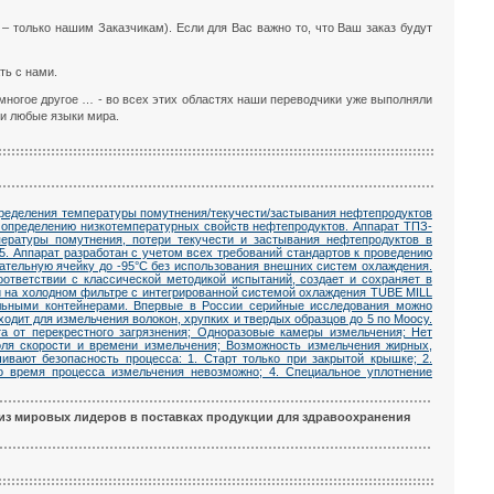
 – только нашим Заказчикам). Если для Вас важно то, что Ваш заказ будут
ть с нами.
многое другое … - во всех этих областях наши переводчики уже выполняли
ки любые языки мира.
определения температуры помутнения/текучести/застывания нефтепродуктов
о определению низкотемпературных свойств нефтепродуктов. Аппарат ТПЗ-
ературы помутнения, потери текучести и застывания нефтепродуктов в
5. Аппарат разработан с учетом всех требований стандартов к проведению
ательную ячейку до -95°С без использования внешних систем охлаждения.
ответствии с классической методикой испытаний, создает и сохраняет в
 на холодном фильтре с интегрированной системой охлаждения TUBE MILL
ольными контейнерами. Впервые в России серийные исследования можно
ходит для измельчения волокон, хрупких и твердых образцов до 5 по Моосу.
та от перекрестного загрязнения; Одноразовые камеры измельчения; Нет
оля скорости и времени измельчения; Возможность измельчения жирных,
вают безопасность процесса: 1. Старт только при закрытой крышке; 2.
о время процесса измельчения невозможно; 4. Специальное уплотнение
 из мировых лидеров в поставках продукции для здравоохранения